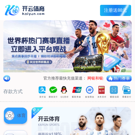
首页
关于我们
企业概况
荣誉资质
合作伙伴
产品中心
烤箱纸
蜡纸
防油纸
蛋糕杯纸
糖果包装纸
汉堡包装纸
蒸笼纸
包肉纸
吸油纸
新闻展示
公司新闻
行业资讯