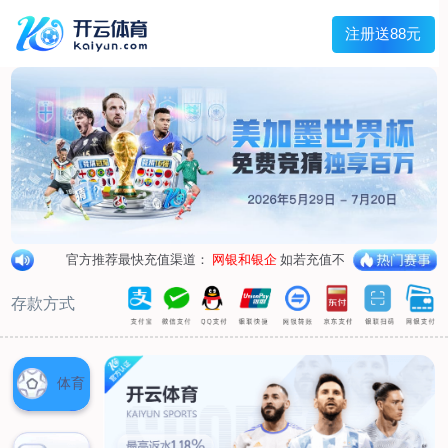
首页
关于我们
企业概况
荣誉资质
合作伙伴
产品中心
烤箱纸
蜡纸
防油纸
蛋糕杯纸
糖果包装纸
汉堡包装纸
蒸笼纸
包肉纸
吸油纸
新闻展示
公司新闻
行业资讯